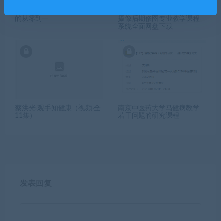
大咖自析：六神磊磊读金庸
网易云课堂职业摄影师摄影
的从零到一
摄像后期修图专业教学课程
系统全面网盘下载
蔡洪光-观手知健康（视频·全
南京中医药大学马健病教学
11集）
若干问题的研究课程
发表回复