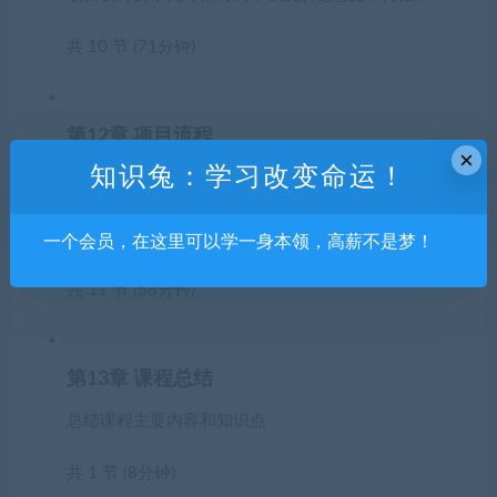
共 10 节 (71分钟)
第12章 项目流程
×
知识兔：学习改变命运！
本章讲解一个标准前端项目的开发流程，项目角色，
以及项目进行中将会遇到的问题和解决方案。帮你提
炼自己的项目经验，成为职场“老司机”。
一个会员，在这里可以学一身本领，高薪不是梦！
共 11 节 (58分钟)
第13章 课程总结
总结课程主要内容和知识点
共 1 节 (8分钟)