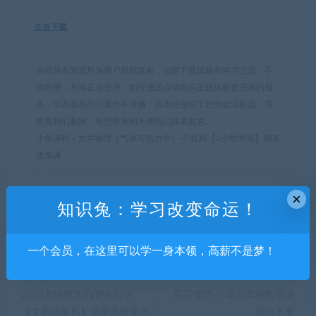
点击下载
本站所有资源均为用户投稿发布，仅限下载体验和学习交流，不
得商用，不得正当使用，如资源适合请购买正版体验更完善的服
务，涉及版权的只展示不传播；若本站侵犯了您的合法权益，可
联系我们删除，给您带来的不便我们深表歉意。
小兔课程
»
大学物理（气体与热力学）-不挂科【2小时学完】期末
速成课
×
知识兔：学习改变命运！
分享到：
一个会员，在这里可以学一身本领，高薪不是梦！
上一篇
下一篇
2023考研数学SVIP全程班
乐乐课堂-小学三年级数学课
【文都汤家风】汤家凤数学怎
程上下册