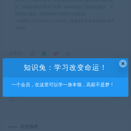
得商用，不得正当使用，如资源适合请购买正版体验更完善的服
务，涉及版权的只展示不传播；若本站侵犯了您的合法权益，可
联系我们删除，给您带来的不便我们深表歉意。
小兔课程
»
信号与系统 4小时讲完【速成课】蜂考 高斯课堂 期末
不挂科
分享到：
×
知识兔：学习改变命运！
上一篇
下一篇
一个会员，在这里可以学一身本领，高薪不是梦！
宋维钢英语课程词霸天下
统计学 2小时讲完【速成课】
38000词汇速记118g（完全
蜂考 高斯课堂 期末不挂科
版）
相关推荐