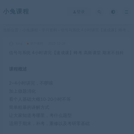
小兔课程
登录
当前位置：
小兔课程
学习资料
信号与系统 4小时讲完【速成课】蜂考 高斯课堂 期末不挂科
>
>
king
学习资料
2022-12-28
信号与系统 4小时讲完【速成课】蜂考 高斯课堂 期末不挂科
课程概述
2~4小时讲完，不啰嗦
加上做题消化
看个人基础大概10-20小时不等
简单粗暴的讲解方式
让大家知道考哪里，考什么题型
适用于期末，补考，重修以及考研零基础