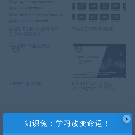
深度学习之目标检测常用算
李强扪筋切筋切骨教程
法原理+实践精讲
70讲PPT速成课程
R站译制《C4D动态设计宝
典》Mograph 运动图形
×
知识兔：学习改变命运！
发表回复