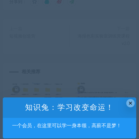
分享到：
上一篇
下一篇
短视频创造营
海报色彩实验室训练营课程
v2.0
相关推荐
×
知识兔：学习改变命运！
【坤哥物理】2022高考一轮
2022高三周峤矞政治寒假班
一个会员，在这里可以学一身本领，高薪不是梦！
复习秋季直播班
网课资源