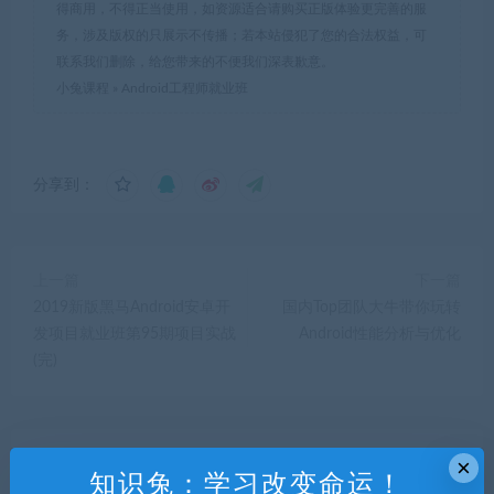
得商用，不得正当使用，如资源适合请购买正版体验更完善的服
务，涉及版权的只展示不传播；若本站侵犯了您的合法权益，可
联系我们删除，给您带来的不便我们深表歉意。
小兔课程
»
Android工程师就业班
分享到：
上一篇
下一篇
2019新版黑马Android安卓开
国内Top团队大牛带你玩转
发项目就业班第95期项目实战
Android性能分析与优化
(完)
相关推荐
×
知识兔：学习改变命运！