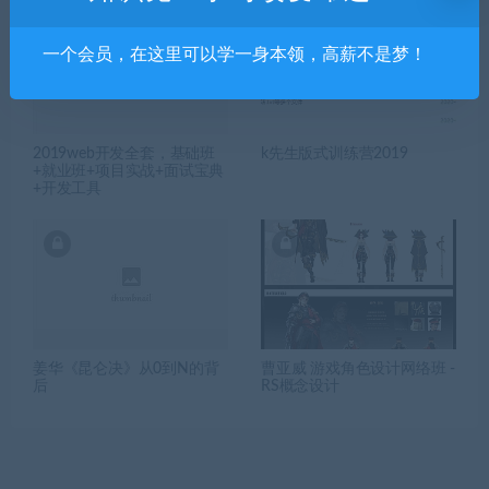
一个会员，在这里可以学一身本领，高薪不是梦！
2019web开发全套，基础班
k先生版式训练营2019
+就业班+项目实战+面试宝典
+开发工具
姜华《昆仑决》从0到N的背
曹亚威 游戏角色设计网络班 -
后
RS概念设计