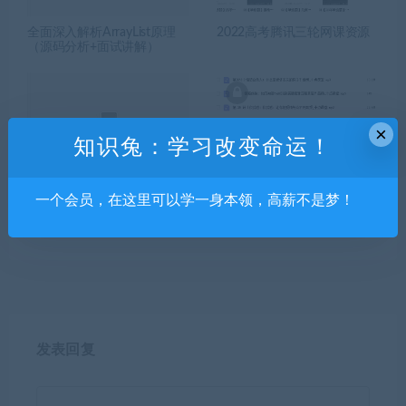
全面深入解析ArrayList原理
2022高考腾讯三轮网课资源
（源码分析+面试讲解）
×
知识兔：学习改变命运！
李煜东算法训练营2021版第0
周小鹏 幸福女人必备的恋爱3
一个会员，在这里可以学一身本领，高薪不是梦！
期|价值5999元|重磅首发|完
6计网课资源
结
发表回复