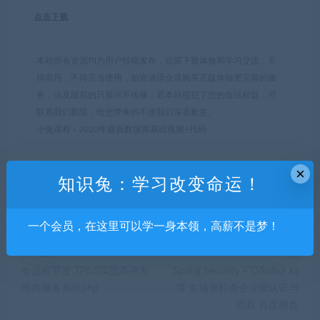
点击下载
本站所有资源均为用户投稿发布，仅限下载体验和学习交流，不
得商用，不得正当使用，如资源适合请购买正版体验更完善的服
务，涉及版权的只展示不传播；若本站侵犯了您的合法权益，可
联系我们删除，给您带来的不便我们深表歉意。
小兔课程
»
2020年最新数据库基础视频+代码
×
知识兔：学习改变命运！
分享到：
一个会员，在这里可以学一身本领，高薪不是梦！
上一篇
下一篇
全流程开发 TP6.0实战高并发
Spring Security + OAuth2 精
电商服务系统php
讲 多场景打造企业级认证与
授权 百度网盘