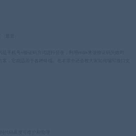
s层（最新）
是手机号+验证码方式进行登录，利用redis来做验证码失效时
录解决方案，它能适用于各种终端。在本章中还会教大家如何编写接口文
入做到代码高度可维护和管理