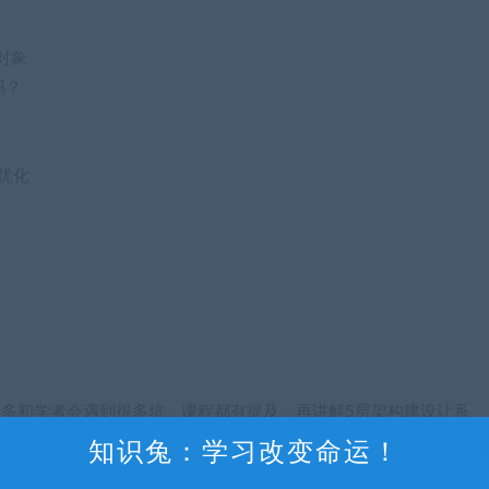
t对象
吗？
据优化
很多初学者会遇到很多坑，课程都有提及，再讲解5层架构建设让系
还讲解了不可预知的内部异常处理、中间件等，关于服务，事件内
知识兔：学习改变命运！