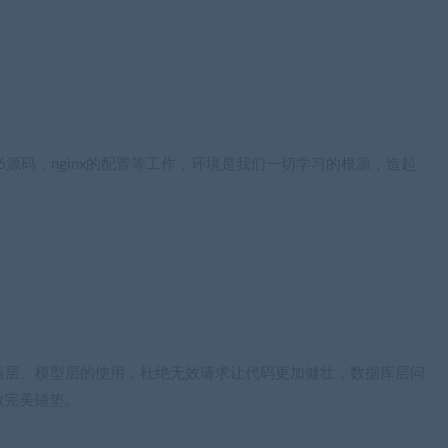
P6源码，nginx的配置等工作，环境是我们一切学习的根源，造起
制器层、模型层的使用，杜绝无效请求让代码更加健壮，数据库层问
做完美铺垫。