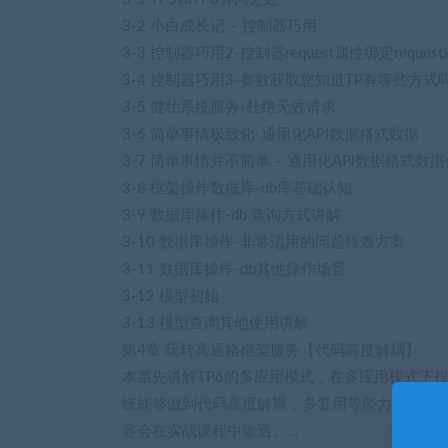
3-2 小白成长记 – 控制器巧用
3-3 控制器巧用2-控制器request属性绑定reques
3-4 控制器巧用3-参数获取您知道TP有哪些方式
3-5 健壮系统服务-杜绝无效请求
3-6 简单事情极致化-通用化API数据格式数据
3-7 简单事情并不简单 – 通用化API数据格式数
3-8 框架操作数据库-db库基础认知
3-9 数据库操作-db 查询方式讲解
3-10 数据库操作-非常适用的问题排查方案
3-11 数据库操作-db其他操作场景
3-12 模型初始
3-13 模型查询其他使用讲解
第4章 玩转高逼格框架服务【代码高度解耦】
本章先讲解TP6的多应用模式，在多应用模式下
统能够做到代码高度解耦，多复用等能力。并且
容会在实战课程中渗透。…