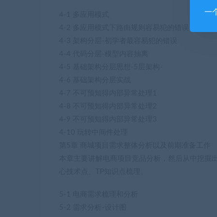
一
4-1 多应用模式
4-2 多应用模式下路由规则容易犯的错误
4-3 架构分层-初学者最容易犯的错误
4-4 代码分层-模型内容抽离
4-5 基础架构分层思想-5层架构-
4-6 基础架构分层实战
4-7 不可预知得内部异常处理1
4-8 不可预知得内部异常处理2
4-9 不可预知得内部异常处理3
4-10 玩转中间件处理
第5章 商城项目需求整体分析以及前期准备工作
本章主要讲解电商项目竞品分析，然后从中挖掘出
心技术点、TP知识点梳理。
5-1 电商需求梳理和分析
5-2 需求分析-设计图