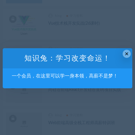
king
学习资料
Vue技术栈开发实战(26课时)
king
学习资料
×
Vue2.5 WeChat Reading项目实战视频教程
知识兔：学习改变命运！
一个会员，在这里可以学一身本领，高薪不是梦！
king
学习资料
尚硅谷前端React开发硅谷直聘项目实战
king
学习资料
Web前端高级全栈工程师高薪特训班