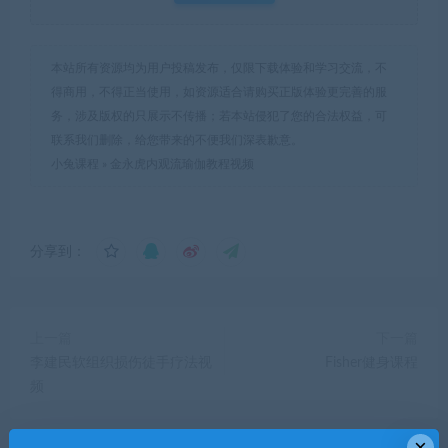
本站所有资源均为用户投稿发布，仅限下载体验和学习交流，不
得商用，不得正当使用，如资源适合请购买正版体验更完善的服
务，涉及版权的只展示不传播；若本站侵犯了您的合法权益，可
联系我们删除，给您带来的不便我们深表歉意。
小兔课程
»
金永虎内观流瑜伽教程视频
分享到：
上一篇
下一篇
李建民软组织损伤徒手疗法视
Fisher健身课程
频
×