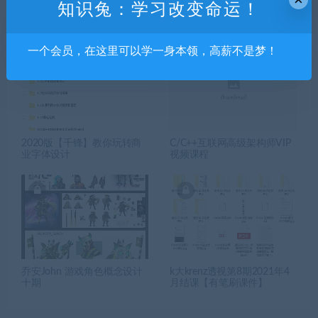
知识兔：学习改变命运！
相关推荐
一个会员，在这里可以学一身本领，高薪不是梦！
2020版【千锋】教你玩转商
C/C++互联网高级架构师VIP
业字体设计
视频课程
乔安John 游戏角色概念设计
k大krenz透视第8期2021年4
十期
月结课【有笔刷课件】