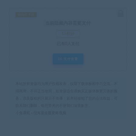
钻石价 9 折
当前隐藏内容需要支付
15积分
已有
0
人支付
支付查看
本站所有资源均为用户投稿发布，仅限下载体验和学习交流，不
得商用，不得正当使用，如资源适合请购买正版体验更完善的服
务，涉及版权的只展示不传播；若本站侵犯了您的合法权益，可
联系我们删除，给您带来的不便我们深表歉意。
小兔课程
»
倪海厦金匮要略视频