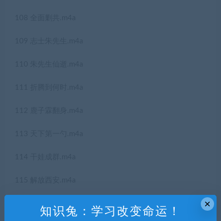
108 全面剿共.m4a
109 志士朱先生.m4a
110 朱先生仙逝.m4a
111 折腾到何时.m4a
112 鹿子霖翻身.m4a
113 天下第一勺.m4a
114 干娃成群.m4a
115 解放西安.m4a
×
116 保安团起义.m4a
知识兔：学习改变命运！