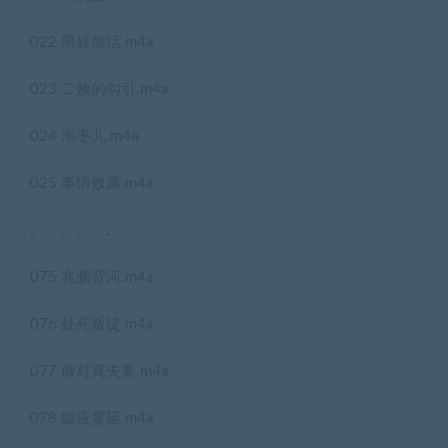
022 黑娃熬活.m4a
023 二姨的勾引.m4a
024 泡枣儿.m4a
025 事情败露.m4a
。。。。。。
075 兆鹏背河.m4a
076 处死叛徒.m4a
077 做对真夫妻.m4a
078 瘟疫蔓延.m4a