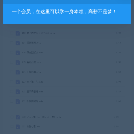
117 黑娃蒙冤.m4a
一个会员，在这里可以学一身本领，高薪不是梦！
118 鹿子霖之死（全书完）.m4a