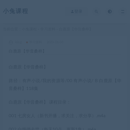
小兔课程
登录
当前位置：
小兔课程
学习资料
白鹿原【华音桑梓】
>
>
king
学习资料
2023-01-03
白鹿原【华音桑梓】
白鹿原【华音桑梓】
路径：有声小说/我的资源等/00 有声小说/ B 白鹿原【华
音桑梓】118集
白鹿原【华音桑梓】 课程目录：
001 七房女人（新书开播，求关注，求分享）.m4a
002 白炳德去世（每天10点，更新1集）.m4a