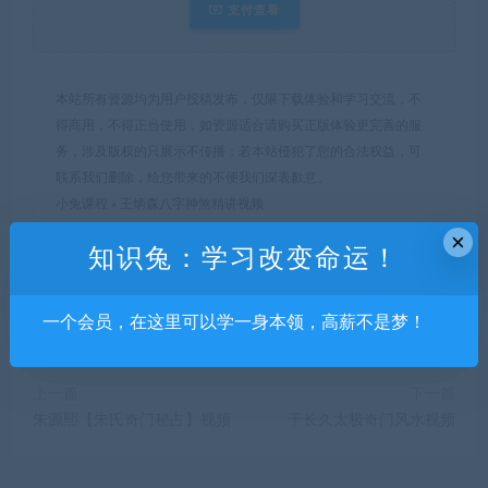
支付查看
本站所有资源均为用户投稿发布，仅限下载体验和学习交流，不
得商用，不得正当使用，如资源适合请购买正版体验更完善的服
务，涉及版权的只展示不传播；若本站侵犯了您的合法权益，可
联系我们删除，给您带来的不便我们深表歉意。
小兔课程
»
王炳森八字神煞精讲视频
×
知识兔：学习改变命运！
分享到：
一个会员，在这里可以学一身本领，高薪不是梦！
上一篇
下一篇
朱源熙【朱氏奇门秘占】视频
于长久太极奇门风水视频