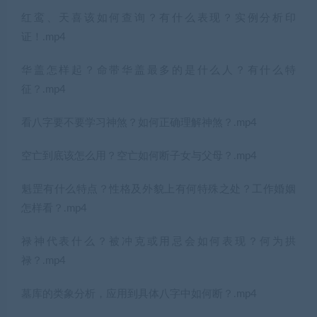
红鸾、天喜该如何查询？有什么表现？实例分析印
证！.mp4
华盖怎样起？命带华盖最多的是什么人？有什么特
征？.mp4
看八字要不要学习神煞？如何正确理解神煞？.mp4
空亡到底该怎么用？空亡如何断子女与父母？.mp4
魁罡有什么特点？性格及外貌上有何特殊之处？工作婚姻
怎样看？.mp4
禄神代表什么？被冲克或用忌会如何表现？何为拱
禄？.mp4
墓库的类象分析，应用到具体八字中如何断？.mp4