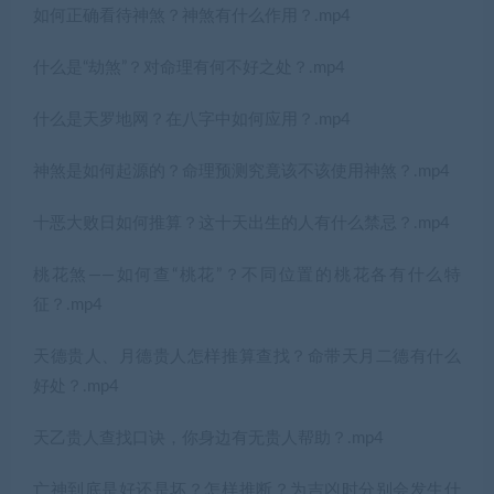
如何正确看待神煞？神煞有什么作用？.mp4
什么是“劫煞”？对命理有何不好之处？.mp4
什么是天罗地网？在八字中如何应用？.mp4
神煞是如何起源的？命理预测究竟该不该使用神煞？.mp4
十恶大败日如何推算？这十天出生的人有什么禁忌？.mp4
桃花煞——如何查“桃花”？不同位置的桃花各有什么特
征？.mp4
天德贵人、月德贵人怎样推算查找？命带天月二德有什么
好处？.mp4
天乙贵人查找口诀，你身边有无贵人帮助？.mp4
亡神到底是好还是坏？怎样推断？为吉凶时分别会发生什