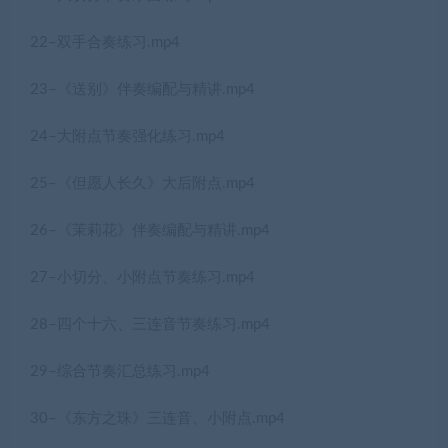
22–双手合奏练习.mp4
23–《送别》伴奏编配与精讲.mp4
24–大附点节奏强化练习.mp4
25–《但愿人长久》大后附点.mp4
26–《茉莉花》伴奏编配与精讲.mp4
27–小切分、小附点节奏练习.mp4
28–四个十六、三连音节奏练习.mp4
29–综合节奏汇总练习.mp4
30–《东方之珠》三连音、小附点.mp4