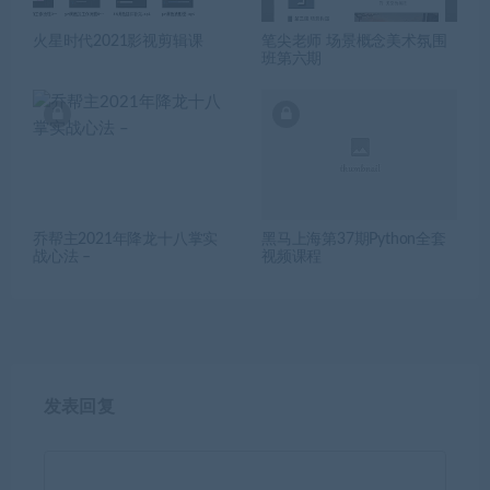
火星时代2021影视剪辑课
笔尖老师 场景概念美术氛围
班第六期
乔帮主2021年降龙十八掌实
黑马上海第37期Python全套
战心法 –
视频课程
发表回复