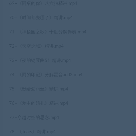
69–《同桌的你》八六拍精讲.mp4
70–《时间都去哪了》精讲.mp4
71–《神秘园之歌》十度分解伴奏.mp4
72–《天空之城》精讲.mp4
73–《夜的钢琴曲5》精讲.mp4
74–《雨的印记》分解琶音add2.mp4
75–《献给爱丽丝》精讲.mp4
76–《梦中的婚礼》精讲.mp4
77–穿越时空的思念.mp4
78–《Tears》精讲.mp4