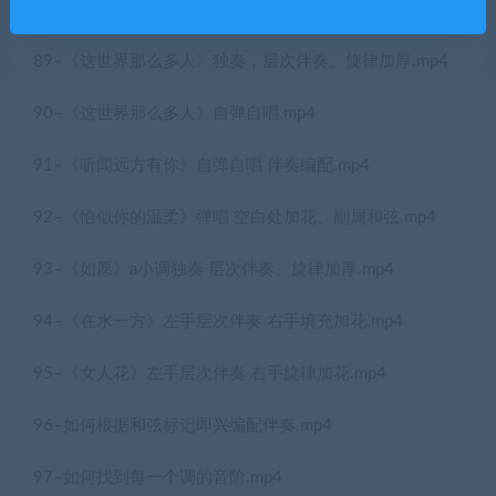
88–《月亮代表我的心》自弹自唱.mp4
89–《这世界那么多人》独奏，层次伴奏、旋律加厚.mp4
90–《这世界那么多人》自弹自唱.mp4
91–《听闻远方有你》自弹自唱 伴奏编配.mp4
92–《恰似你的温柔》弹唱 空白处加花、副属和弦.mp4
93–《如愿》a小调独奏 层次伴奏、旋律加厚.mp4
94–《在水一方》左手层次伴奏 右手填充加花.mp4
95–《女人花》左手层次伴奏 右手旋律加花.mp4
96–如何根据和弦标记即兴编配伴奏.mp4
97–如何找到每一个调的音阶.mp4