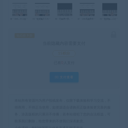
钻石价 9 折
当前隐藏内容需要支付
15积分
已有
0
人支付
支付查看
本站所有资源均为用户投稿发布，仅限下载体验和学习交流，不
得商用，不得正当使用，如资源适合请购买正版体验更完善的服
务，涉及版权的只展示不传播；若本站侵犯了您的合法权益，可
联系我们删除，给您带来的不便我们深表歉意。