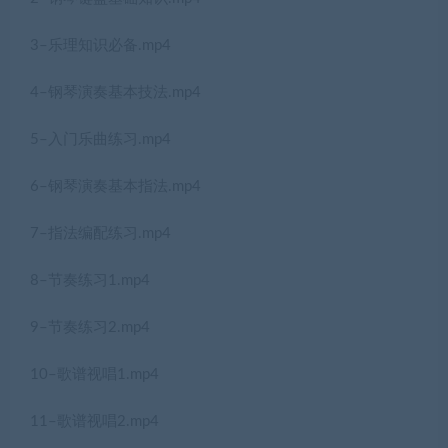
3–乐理知识必备.mp4
4–钢琴演奏基本技法.mp4
5–入门乐曲练习.mp4
6–钢琴演奏基本指法.mp4
7–指法编配练习.mp4
8–节奏练习1.mp4
9–节奏练习2.mp4
10–歌谱视唱1.mp4
11–歌谱视唱2.mp4