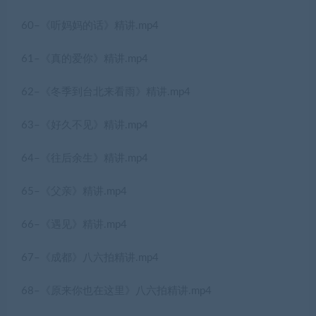
60–《听妈妈的话》精讲.mp4
61–《真的爱你》精讲.mp4
62–《冬季到台北来看雨》精讲.mp4
63–《好久不见》精讲.mp4
64–《往后余生》精讲.mp4
65–《父亲》精讲.mp4
66–《遇见》精讲.mp4
67–《成都》八六拍精讲.mp4
68–《原来你也在这里》八六拍精讲.mp4