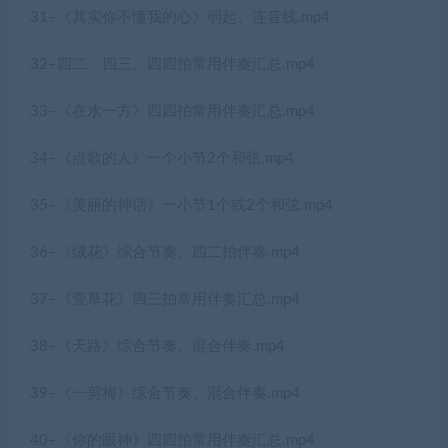
31–《其实你不懂我的心》弱起、连音线.mp4
32–四二、四三、四四拍常用伴奏汇总.mp4
33–《在水一方》四四拍常用伴奏汇总.mp4
34–《点歌的人》一个小节2个和弦.mp4
35–《美丽的神话》一小节1个或2个和弦.mp4
36–《绒花》综合节奏、四二拍伴奏.mp4
37–《萱草花》四三拍常用伴奏汇总.mp4
38–《天路》综合节奏、混合伴奏.mp4
39–《一剪梅》综合节奏、混合伴奏.mp4
40–《你的眼神》四四拍常用伴奏汇总.mp4