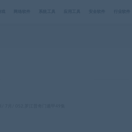
游戏
网络软件
系统工具
应用工具
安全软件
行业软件
频
新/ 7月/ 052.罗江普奇门遁甲49集