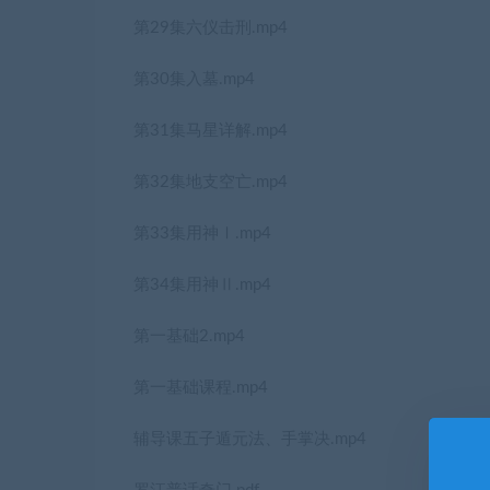
第29集六仪击刑.mp4
第30集入墓.mp4
第31集马星详解.mp4
第32集地支空亡.mp4
第33集用神Ⅰ.mp4
第34集用神Ⅱ.mp4
第一基础2.mp4
第一基础课程.mp4
辅导课五子遁元法、手掌决.mp4