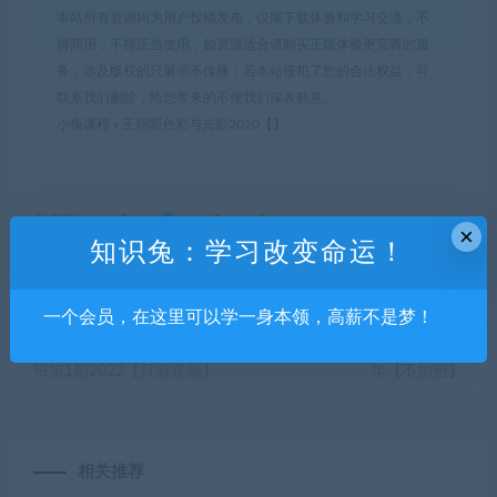
本站所有资源均为用户投稿发布，仅限下载体验和学习交流，不
得商用，不得正当使用，如资源适合请购买正版体验更完善的服
务，涉及版权的只展示不传播；若本站侵犯了您的合法权益，可
联系我们删除，给您带来的不便我们深表歉意。
小兔课程
»
王朝阳色彩与光影2020【】
分享到：
×
知识兔：学习改变命运！
一个会员，在这里可以学一身本领，高薪不是梦！
上一篇
下一篇
猫小叶灵动飘逸卡牌创作特训
kana酱日系二次元第3期2020
班第1期2022【只有视频】
年【不加密】
相关推荐