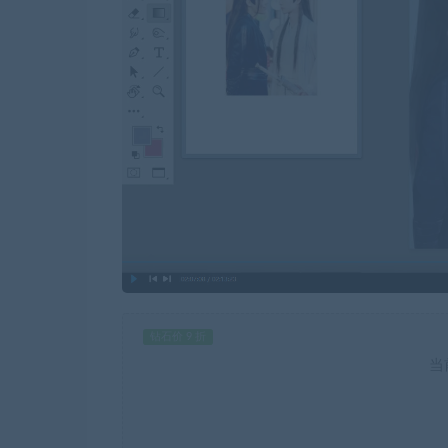
钻石价 9 折
当