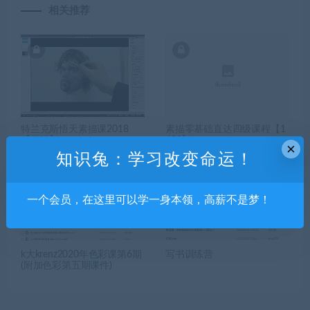
相关推荐
特兰克斯悟天素描课2018
素描零基础直达四级课程【1
【超清】
600】
×
知识兔：学习改变命运！
一个会员，在这里可以学一身本领，高薪不是梦！
k大krenz2020年色彩课第6期
写书训练营
(附加色彩第五期课件)