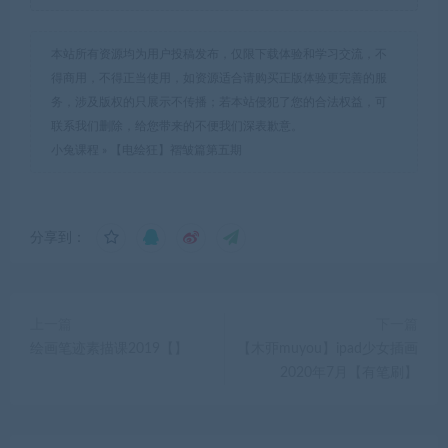
本站所有资源均为用户投稿发布，仅限下载体验和学习交流，不
得商用，不得正当使用，如资源适合请购买正版体验更完善的服
务，涉及版权的只展示不传播；若本站侵犯了您的合法权益，可
联系我们删除，给您带来的不便我们深表歉意。
小兔课程
»
【电绘狂】褶皱篇第五期
分享到：
上一篇
下一篇
绘画笔迹素描课2019【】
【木丣muyou】ipad少女插画
2020年7月【有笔刷】