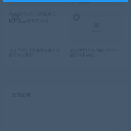
资本合伙人 –
公众号大V【看懂龙头股】复
2019罗雨舒实用商业插画全
盘哥专栏课程 –
能班噶罗插画
发表回复