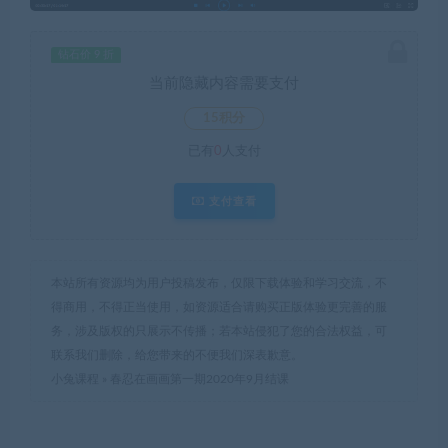
钻石价 9 折
当前隐藏内容需要支付
15积分
已有
0
人支付
支付查看
本站所有资源均为用户投稿发布，仅限下载体验和学习交流，不
得商用，不得正当使用，如资源适合请购买正版体验更完善的服
务，涉及版权的只展示不传播；若本站侵犯了您的合法权益，可
联系我们删除，给您带来的不便我们深表歉意。
小兔课程
»
春忍在画画第一期2020年9月结课