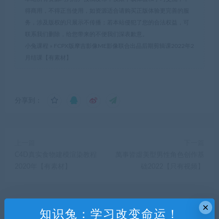
得商用，不得正当使用，如资源适合请购买正版体验更完善的服
务，涉及版权的只展示不传播；若本站侵犯了您的合法权益，可
联系我们删除，给您带来的不便我们深表歉意。
小兔课程
»
FCPX版摩吉影像ME影像联合出品后期剪辑课2022年2
月结课【有素材】
分享到：
上一篇
下一篇
C4D真实食物建模渲染教程
萬事皆虛美型男性角色创作基
2020年【有素材】
础2022【只有视频】
×
相关推荐
知识兔：学习改变命运！