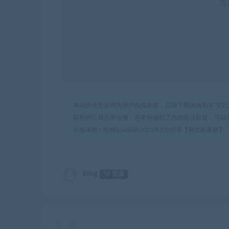
当
本站所有资源均为用户投稿发布，仅限下载体验和学习交
版权的只展示不传播；若本站侵犯了您的合法权益，可联
小兔课程
»
生秳ipad插画2021年5月结课【有笔刷素材】
king
普通
上一篇