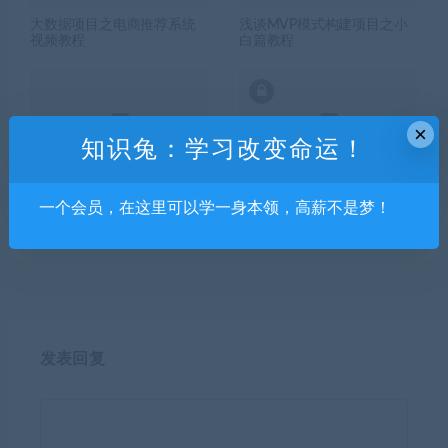
大数据项目之电商推荐系统
浅谈MVP模式构建项目之小
视频教程
白篇教程
×
知识兔：学习改变命运！
网易云课堂-uni-app实战直播
初中高三部修脚（3CD）
一个会员，在这里可以学一身本领，高薪不是梦！
app全栈开发​​​​​​
发表回复