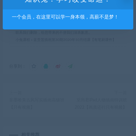
本站所有资源均为用户投稿发布，仅限下载体验和学习交流，不
一个会员，在这里可以学一身本领，高薪不是梦！
得商用，不得正当使用，如资源适合请购买正版体验更完善的服
务，涉及版权的只展示不传播；若本站侵犯了您的合法权益，可
联系我们删除，给您带来的不便我们深表歉意。
小兔课程
»
蓝贵莲插画第30期2020年10月结课【有笔刷课件】
分享到：
上一篇
下一篇
非墨唯美古风写实插画高级班
至尚君iPad人物插画特训班
【只有视频】
2022【画质还行只有视频】
相关推荐