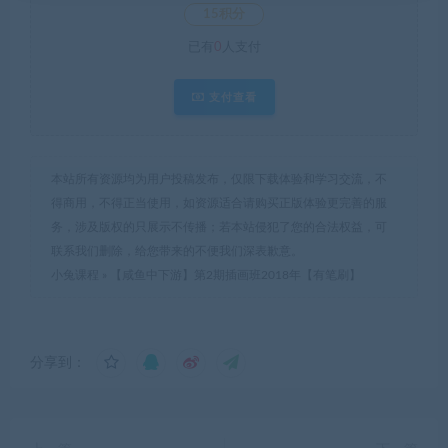
15积分
已有
0
人支付
支付查看
本站所有资源均为用户投稿发布，仅限下载体验和学习交流，不
得商用，不得正当使用，如资源适合请购买正版体验更完善的服
务，涉及版权的只展示不传播；若本站侵犯了您的合法权益，可
联系我们删除，给您带来的不便我们深表歉意。
小兔课程
»
【咸鱼中下游】第2期插画班2018年【有笔刷】
分享到：