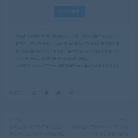
支付查看
本站所有资源均为用户投稿发布，仅限下载体验和学习交流，不
得商用，不得正当使用，如资源适合请购买正版体验更完善的服
务，涉及版权的只展示不传播；若本站侵犯了您的合法权益，可
联系我们删除，给您带来的不便我们深表歉意。
小兔课程
»
Redum三土PS插画基础班2020年9月结课【有笔刷】
分享到：
上一篇
下一篇
曼奇立德ab班2020年+送星雨
桑德兰的等待2018+2017课程
预科角色班2020年+大触课堂
合集有笔刷视频高清