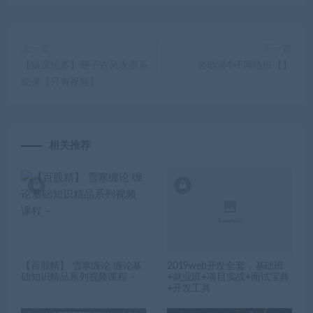
上一篇
下一篇
【缺课较多】珊子古风水墨系
名动漫4+F网络班【】
统课【只有视频】
相关推荐
【百股精】 雪寒缠论 缠论基
2019web开发全套，基础班
础知识精品系列视频课程 –
+就业班+项目实战+面试宝典
+开发工具