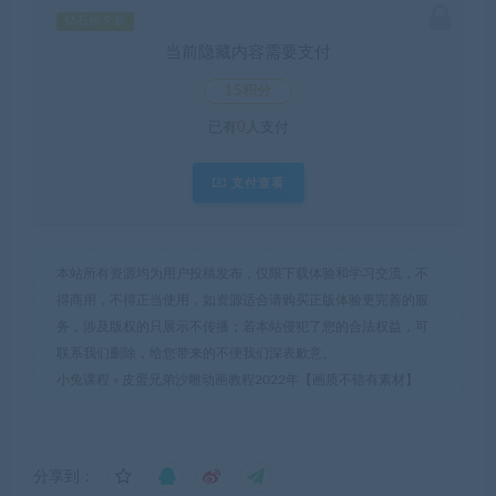
钻石价 9 折
当前隐藏内容需要支付
15积分
已有
0
人支付
支付查看
本站所有资源均为用户投稿发布，仅限下载体验和学习交流，不
得商用，不得正当使用，如资源适合请购买正版体验更完善的服
务，涉及版权的只展示不传播；若本站侵犯了您的合法权益，可
联系我们删除，给您带来的不便我们深表歉意。
小兔课程
»
皮蛋兄弟沙雕动画教程2022年【画质不错有素材】
分享到：