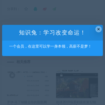
分享到：
×
上一篇
下一篇
知识兔：学习改变命运！
UE4手游入门课2018【画质一
应谋鬼计UE体验设计第7期
般】
【有素材】
一个会员，在这里可以学一身本领，高薪不是梦！
相关推荐
罗伊·马丁纳睡走你的脂肪网
徐拯2019场景初级班第12期