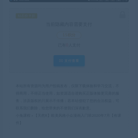
钻石价 9 折
当前隐藏内容需要支付
15积分
已有
0
人支付
支付查看
本站所有资源均为用户投稿发布，仅限下载体验和学习交流，不
得商用，不得正当使用，如资源适合请购买正版体验更完善的服
务，涉及版权的只展示不传播；若本站侵犯了您的合法权益，可
联系我们删除，给您带来的不便我们深表歉意。
小兔课程
»
【天然R】欧美风格小众漫画入门班2020年7月【有课
件】