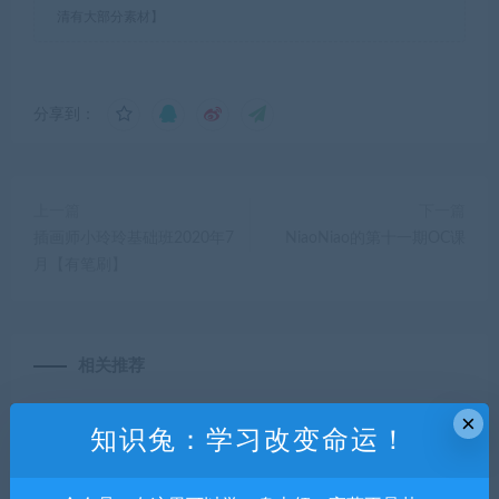
清有大部分素材】
分享到：
上一篇
下一篇
插画师小玲玲基础班2020年7
NiaoNiao的第十一期OC课
月【有笔刷】
相关推荐
×
知识兔：学习改变命运！