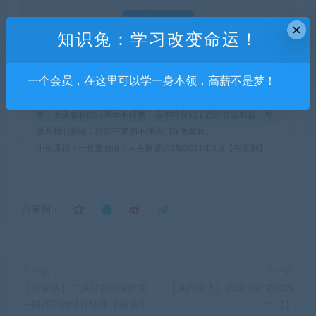
支付查看
×
知识兔：学习改变命运！
一个会员，在这里可以学一身本领，高薪不是梦！
本站所有资源均为用户投稿发布，仅限下载体验和学习交流，不
得商用，不得正当使用，如资源适合请购买正版体验更完善的服
务，涉及版权的只展示不传播；若本站侵犯了您的合法权益，可
联系我们删除，给您带来的不便我们深表歉意。
小兔课程
»
一吱爱画画ipad头像课第2期2021年3月【有笔刷】
分享到：
上一篇
下一篇
【叶紫紫】古风Q版厚涂班第
【风的诗人】快速学好版式设
一期2020年4月结课【画质不
计【】