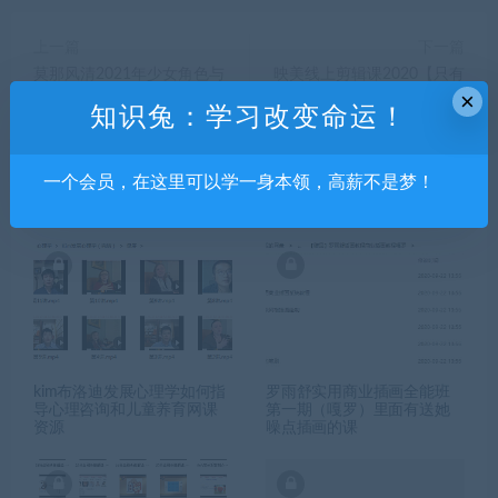
上一篇
下一篇
莫那风清2021年少女角色与
映美线上剪辑课2020【只有
×
插图绘制专题班【有课件】
视频】
知识兔：学习改变命运！
一个会员，在这里可以学一身本领，高薪不是梦！
相关推荐
kim布洛迪发展心理学如何指
罗雨舒实用商业插画全能班
导心理咨询和儿童养育网课
第一期（嘎罗）里面有送她
资源
噪点插画的课