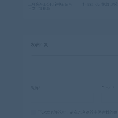
王释缘评王公阳宅神断金马
朴俊红《听懂彼此的
玉堂宝鉴视频
发表回复
昵称*
E-mail*
下次发表评论时，请在此浏览器中保存我的姓