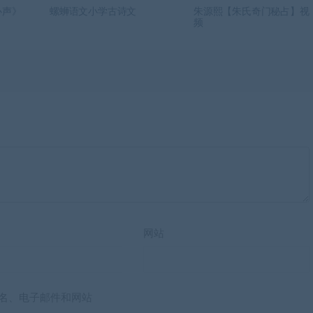
心声》
螺蛳语文小学古诗文
朱源熙【朱氏奇门秘占】视
频
网站
名、电子邮件和网站