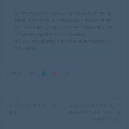
本站所有资源均为用户投稿发布，仅限下载体验和学习交流，不
得商用，不得正当使用，如资源适合请购买正版体验更完善的服
务，涉及版权的只展示不传播；若本站侵犯了您的合法权益，可
联系我们删除，给您带来的不便我们深表歉意。
小兔课程
»
俄罗斯BDSR BROADCAST高级视频包装C4D教程(中
文字幕+源文件)
分享到：
上一篇
下一篇
蓉儿水彩综合班2022【只有
2022画酿幸福萤火第99期人
视频】
物头像插画特训课【画质不错
只有视频无笔刷】