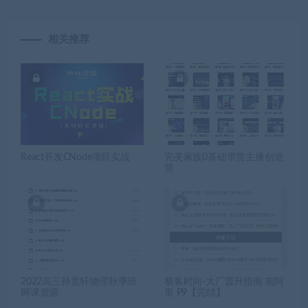
相关推荐
React开发CNode项目实战
完美家族0基础带货主播创造
营
2022高三孙竞轩物理秋季班
极客时间-大厂晋升指南 前阿
网课资源
里 P9【完结】