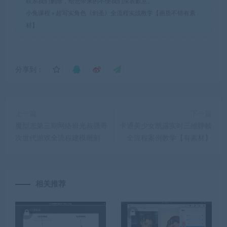
联系我们删除，给您带来的不便我们深表歉意。
小兔课程
»
超写实角色《剑圣》全流程实战教学【画质不错有素
材】
分享到：
上一篇
下一篇
魔型志第三期网络班光叔强哥
卡通美少女凯露实时三维静帧
次世代游戏全流程建模雕刻
全流程案例教学【有素材】
相关推荐