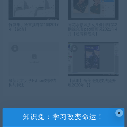
竹笋集手绘直播课第1期2019
阿花水彩风少女头像团练第2
年【超清】
期综合班ipad插画课2021年4
月【超清有笔刷】
最新北京大学Python数据结
【莫那】兔美 色彩技法提升
构与算法
班2020年【】
×
知识兔：学习改变命运！
发表回复