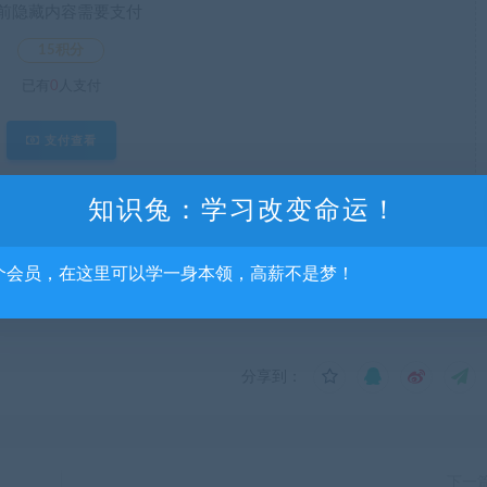
前隐藏内容需要支付
15积分
已有
0
人支付
支付查看
知识兔：学习改变命运！
流，不得商用，不得正当使用，如资源适合请购买正版体验更完善的服务，涉及
系我们删除，给您带来的不便我们深表歉意。
个会员，在这里可以学一身本领，高薪不是梦！
分享到：
下一