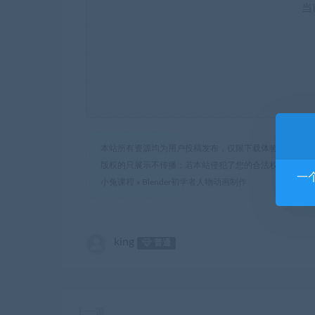
当
本站所有资源均为用户投稿发布，仅限下载体验和学习交
版权的只展示不传播；若本站侵犯了您的合法权益，可联
一
小兔课程
»
Blender初学者人物动画制作
king
普通
上一篇