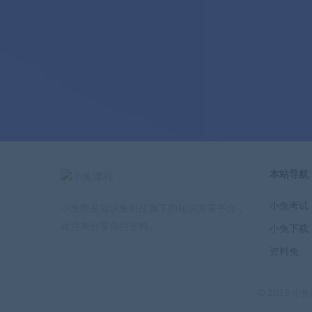
本站导航
小兔考试
小兔网是知识兔科技旗下的知识共享平台，
欢迎来分享你的资料。
小兔下载
资料兔
© 2018 小兔课程