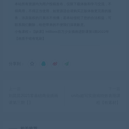
本站所有资源均为用户投稿发布，仅限下载体验和学习交流，不
得商用，不得正当使用，如资源适合请购买正版体验更完善的服
务，涉及版权的只展示不传播；若本站侵犯了您的合法权益，可
联系我们删除，给您带来的不便我们深表歉意。
小兔课程
»
【缺课】Millions百万少女插画进阶课第1期2022年
【画质不错有笔刷】
分享到：
上一篇
下一篇
刘昆昆2021零基础商业插画
unity超写实游戏特效表现课
课第三期【】
程【有素材】
相关推荐