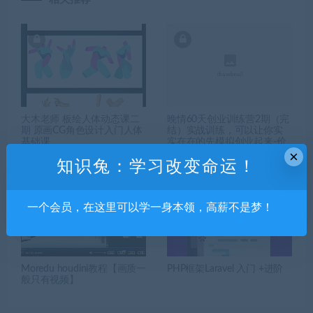
大木老师 板绘人体动态课二
晚情60天创业训练营2期（完
期 原画CG角色设计入门人体
结）实战训练，可以让你实
基础课
实在在的先模拟创业起来-价
×
值2999元 –
知识兔：学习改变命运！
一个会员，在这里可以学一身本领，高薪不是梦！
Moredu houdini教程【画质一
PHP框架Laravel 入门 +进阶
般只有视频】