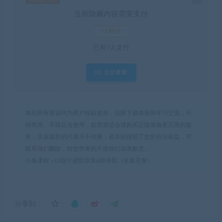
当前隐藏内容需要支付
15积分
已有
0
人支付
支付查看
本站所有资源均为用户投稿发布，仅限下载体验和学习交流，不
得商用，不得正当使用，如资源适合请购买正版体验更完善的服
务，涉及版权的只展示不传播；若本站侵犯了您的合法权益，可
联系我们删除，给您带来的不便我们深表歉意。
小兔课程
»
UI设计进阶班第6期张双（全套完整）
分享到：