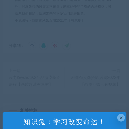
务，涉及版权的只展示不传播；若本站侵犯了您的合法权益，可
联系我们删除，给您带来的不便我们深表歉意。
小兔课程
»
随随古风第五期2021年【有笔刷】
分享到：
上一篇
下一篇
云尚Keyshot9.2产品渲染基础
天航PS人像摄影后期2022年
课程【画质超清有素材】
【画质不错只有视频】
相关推荐
×
知识兔：学习改变命运！