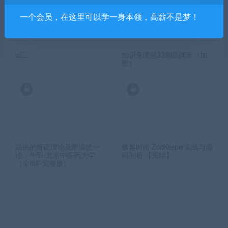
一个会员，在这里可以学一身本领，高薪不是梦！
ui二
知识兔课堂33期品牌班（加
密）
温病的辨证理论及寒温统一
极客时间 ZooKeeper实战与源
论：牛阳-北京中医药大学
码剖析 【完结】
（全6讲·完整版）