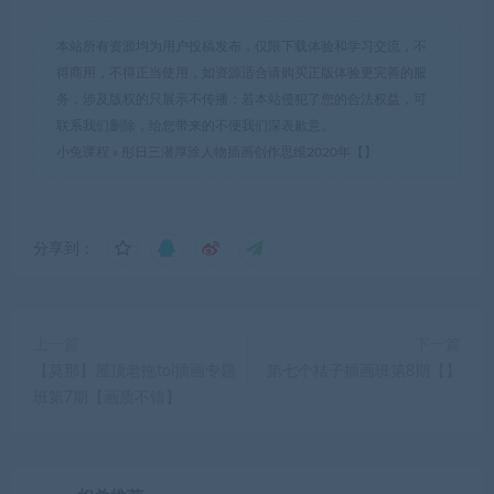
本站所有资源均为用户投稿发布，仅限下载体验和学习交流，不
得商用，不得正当使用，如资源适合请购买正版体验更完善的服
务，涉及版权的只展示不传播；若本站侵犯了您的合法权益，可
联系我们删除，给您带来的不便我们深表歉意。
小兔课程
»
彤日三潜厚涂人物插画创作思维2020年【】
分享到：
上一篇
下一篇
【莫那】屋顶老拖toi插画专题
第七个桔子插画班第8期【】
班第7期【画质不错】