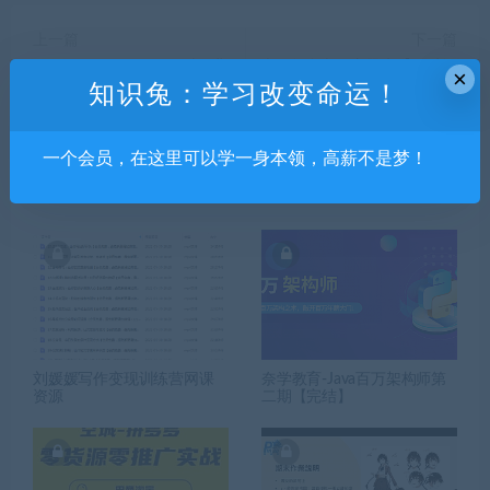
上一篇
下一篇
Marvelous Designer次时代背
狄里色彩光影专题班【画质还
×
知识兔：学习改变命运！
包制作教程
行只有视频】
一个会员，在这里可以学一身本领，高薪不是梦！
相关推荐
刘媛媛写作变现训练营网课
奈学教育-Java百万架构师第
资源
二期【完结】