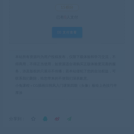
15积分
已有
0
人支付
支付查看
本站所有资源均为用户投稿发布，仅限下载体验和学习交流，不
得商用，不得正当使用，如资源适合请购买正版体验更完善的服
务，涉及版权的只展示不传播；若本站侵犯了您的合法权益，可
联系我们删除，给您带来的不便我们深表歉意。
小兔课程
»
CG插画日韩风入门课第四期（头像）板绘上色技巧半
厚涂
分享到：