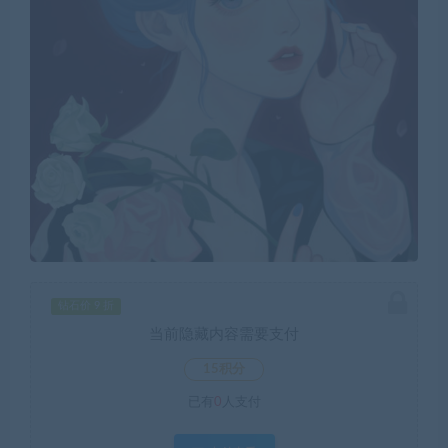
钻石价 9 折
当前隐藏内容需要支付
15积分
已有
0
人支付