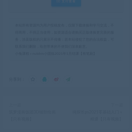
支付查看
本站所有资源均为用户投稿发布，仅限下载体验和学习交流，不
得商用，不得正当使用，如资源适合请购买正版体验更完善的服
务，涉及版权的只展示不传播；若本站侵犯了您的合法权益，可
联系我们删除，给您带来的不便我们深表歉意。
小兔课程
»
nutdrm小团练2021年1月结课【有笔刷】
分享到：
上一篇
下一篇
筑梦漫画饭团3D辅助绘画
绳探长ps2021零基础入门＋
【只有视频】
精通【只有视频】