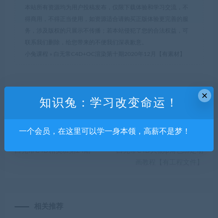
本站所有资源均为用户投稿发布，仅限下载体验和学习交流，不
得商用，不得正当使用，如资源适合请购买正版体验更完善的服
务，涉及版权的只展示不传播；若本站侵犯了您的合法权益，可
联系我们删除，给您带来的不便我们深表歉意。
小兔课程
»
白无常C4D+OC渲染第十期2020年12月【有素材】
×
分享到：
知识兔：学习改变命运！
一个会员，在这里可以学一身本领，高薪不是梦！
上一篇
下一篇
白无常C4D精英班第24期
白无常C4D人物ip角色绑定动
画教程【有工程文件】
相关推荐