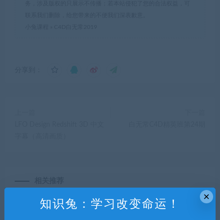
务，涉及版权的只展示不传播；若本站侵犯了您的合法权益，可
联系我们删除，给您带来的不便我们深表歉意。
小兔课程
»
C4D白无常2019
分享到：
上一篇
下一篇
LFO Design Redshift 3D 中文
白无常C4D精英班第24期
字幕（高清画质）
相关推荐
×
知识兔：学习改变命运！