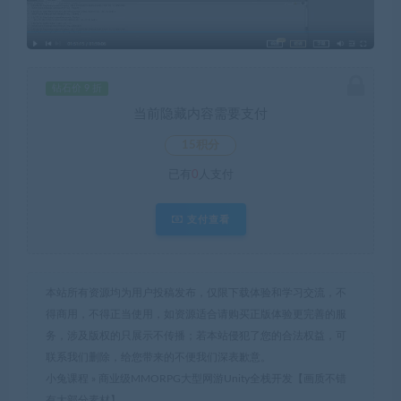
钻石价 9 折
当前隐藏内容需要支付
15积分
已有
0
人支付
支付查看
本站所有资源均为用户投稿发布，仅限下载体验和学习交流，不
得商用，不得正当使用，如资源适合请购买正版体验更完善的服
务，涉及版权的只展示不传播；若本站侵犯了您的合法权益，可
联系我们删除，给您带来的不便我们深表歉意。
小兔课程
»
商业级MMORPG大型网游Unity全栈开发【画质不错
有大部分素材】