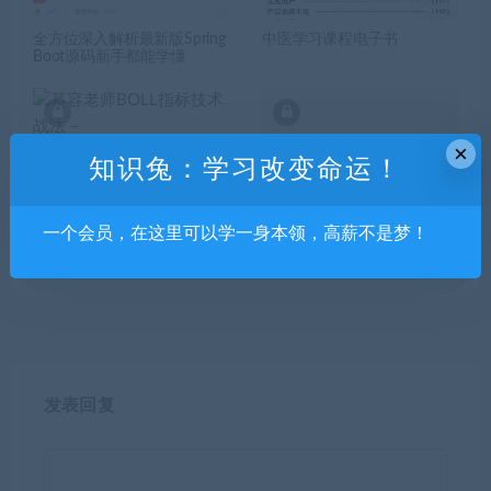
全方位深入解析最新版Spring
中医学习课程电子书
Boot源码新手都能学懂
×
知识兔：学习改变命运！
一个会员，在这里可以学一身本领，高薪不是梦！
慕容老师BOLL指标技术战法
数据中心供配电系统课程
–
发表回复