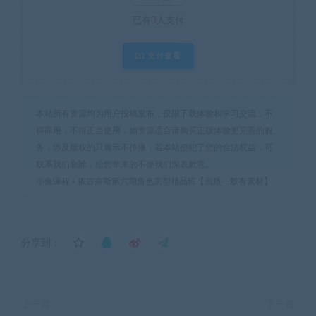
已有
0
人支付
支付查看
本站所有资源均为用户投稿发布，仅限下载体验和学习交流，不
得商用，不得正当使用，如资源适合请购买正版体验更完善的服
务，涉及版权的只展示不传播；若本站侵犯了您的合法权益，可
联系我们删除，给您带来的不便我们深表歉意。
小兔课程
»
依古奈斯第六期角色美型精品班【画质一般有素材】
分享到：
上一篇
下一篇