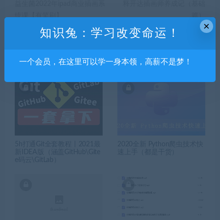
益生菌2022年ipad商业插画系
释开达插画师养成记（基础
统课【有笔刷】
篇）
×
知识兔：学习改变命运！
相关推荐
一个会员，在这里可以学一身本领，高薪不是梦！
5h打通Git全套教程丨2021最
2020全新 Python爬虫技术快
新IDEA版（涵盖GitHub\Gite
速上手（都是干货）
e码云\GitLab）