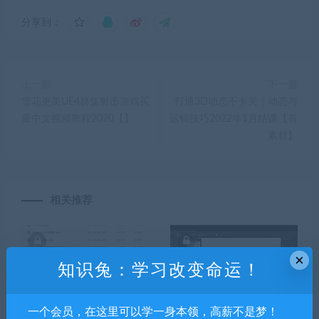
分享到：
上一篇
下一篇
雪花更美UE4群集射击游戏买
打通3D动态不卡关｜动态与
量中文视频教程2020【】
运镜技巧2022年1月结课【有
素材】
相关推荐
×
知识兔：学习改变命运！
一个会员，在这里可以学一身本领，高薪不是梦！