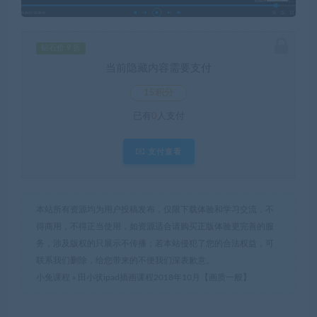
钻石价 9 折
当前隐藏内容需要支付
15积分
已有
0
人支付
支付查看
本站所有资源均为用户投稿发布，仅限下载体验和学习交流，不
得商用，不得正当使用，如资源适合请购买正版体验更完善的服
务，涉及版权的只展示不传播；若本站侵犯了您的合法权益，可
联系我们删除，给您带来的不便我们深表歉意。
小兔课程
»
田小状ipad插画课程2018年10月【画质一般】