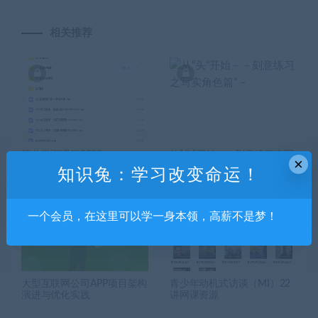
相关推荐
清北游资课程2022
从“头”开始－－刻意练习之写
×
实角色篇” –
知识兔：学习改变命运！
一个会员，在这里可以学一身本领，高薪不是梦！
大型互联网公司APP项目架构
青少年动机式访谈（MI）22
演进与优化实践
讲网课资源