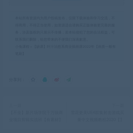
本站所有资源均为用户投稿发布，仅限下载体验和学习交流，不
得商用，不得正当使用，如资源适合请购买正版体验更完善的服
务，涉及版权的只展示不传播；若本站侵犯了您的合法权益，可
联系我们删除，给您带来的不便我们深表歉意。
小兔课程
»
【缺课】叶汁治愈系商业插画课2022年【画质一般有
笔刷】
分享到：
上一篇
下一篇
【不全】新片场学院千万级商
雪花更美UE4群集射击游戏买
业项目剪辑实战班【有素材】
量中文视频教程2020【】