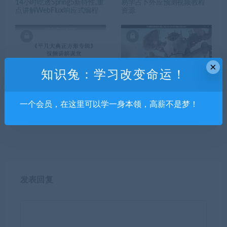
14小时吃透Spring5新特性,重
易学占卜外应预测视频教程
点讲解WebFlux响应式编程
资源
×
知识兔：学习改变命运！
平几大典- 45°与正方形课程
打通3D动态不卡关｜动态与
百度云
运镜技巧2022年1月结课【超
一个会员，在这里可以学一身本领，高薪不是梦！
清有素材】
发表回复