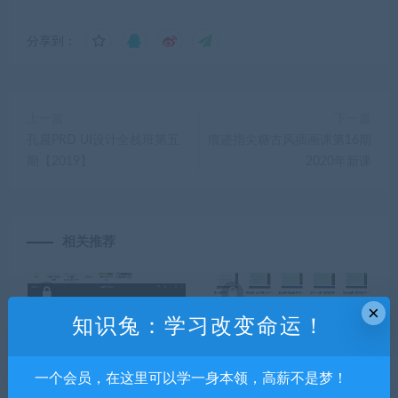
分享到：
上一篇
下一篇
孔晨PRD UI设计全栈班第五
痕迹指尖糖古风插画课第16期
期【2019】
2020年新课
相关推荐
×
知识兔：学习改变命运！
一个会员，在这里可以学一身本领，高薪不是梦！
涵品电商设计2020【有素
曲炜四柱神断高级弟子班课